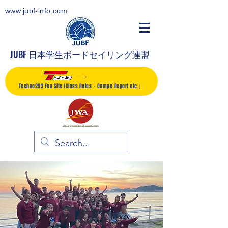
www.jubf-info.com
JUBF 日本学生ボードセイリング連盟
Techno293 Fan Site (Class Rules・Compe Report etc.）