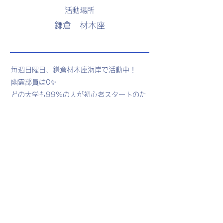
活動場所
鎌倉 材木座
毎週日曜日、鎌倉材木座海岸で活動中！
幽霊部員は0✨
どの大学も99%の人が初心者スタートのた
め、大学生活を楽しみながら日本一を目指
せる超充実なスポーツ🏄🏽‍♀️🏄🏽‍♂️🌺
明治学院大学のメンバーも一緒に活動して
います！
SNS で
つながろう