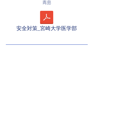
青島
安全対策_宮崎大学医学部
普段は九州で頑張っていますが、全国の大
会にも積極的に参加したいと思います！
仲良くしてくれると嬉しいです‼︎
SNS で
つながろう