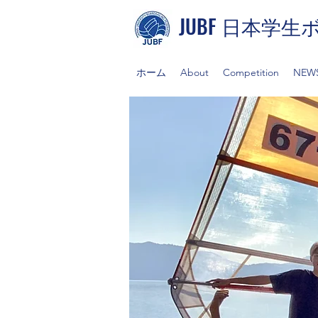
JUBF 日本学
ホーム
About
Competition
NEW