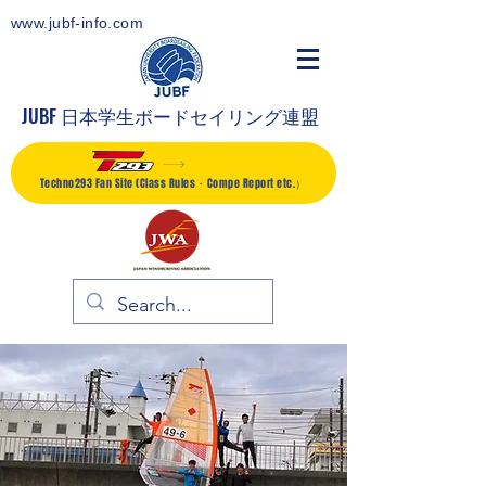
www.jubf-info.com
JUBF 日本学生ボードセイリング連盟
Techno293 Fan Site (Class Rules・Compe Report etc.）