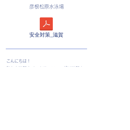
彦根松原水泳場
安全対策_滋賀
こんにちは！
私たち滋賀ウインドサーフィン部は滋賀大
学と滋賀県立大学が合同で練習していま
す！！🏄‍♀️🏄‍♀️
プレーヤー、マネージャー併せて約50人、
日々入賞目指してがんばります！！
SNS で
つながろう