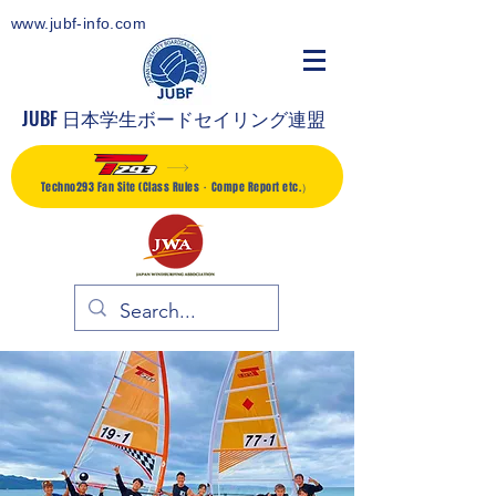
www.jubf-info.com
JUBF 日本学生ボードセイリング連盟
Techno293 Fan Site (Class Rules・Compe Report etc.）