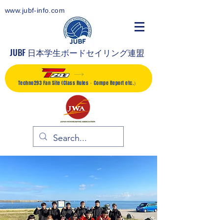
www.jubf-info.com
JUBF 日本学生ボードセイリング連盟
Techno293 Fan Site (Class Rules・Compe Report etc.）