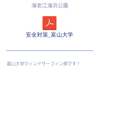
海老江海浜公園
安全対策_富山大学
富山大学ウィンドサーフィン部です！
毎週土曜日、海老江海浜公園で活動中🏄‍♂
大学から始める人がほとんどなので楽しみ
ながら上位を目指せます✨
アットホームで先輩後輩関係なく仲が良い
ところが特徴です！
SNS で
つながろう